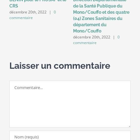
u
CRS
de la Santé Publique du
N
décembre 20th, 2022
|
0
Mono/Couffo et des quatre
U
commentaire
(04) Zones Sanitaires du
l
département du
l
Mono/Couffo
B
décembre 20th, 2022
|
0
d
commentaire
c
Laisser un commentaire
Commentaire