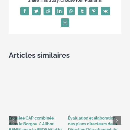
Share This Story, Choose Your Platform!
Facebook
Twitter
Reddit
LinkedIn
WhatsApp
Tumblr
Pinterest
Vk
Galérie
Email
Nous Contacter
Articles similaires
Enquête CAP combinée
Évaluation et élaboration
R
dans le Borgou / Alibori
des plans directeurs de la
D
BENIN pour le PROSAF et le
Direction Départementale
D