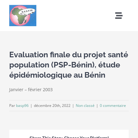
Passer
au
Toggle
contenu
Naviga
Accueil
Evaluation finale du projet santé
A Propos de BASP’96
population (PSP-Bénin), étude
épidémiologique au Bénin
Nos activités
Janvier – février 2003
Notre réseau
Par
basp96
|
décembre 20th, 2022
|
Non classé
|
0 commentaire
Nos réalisations
Nous rejoindre