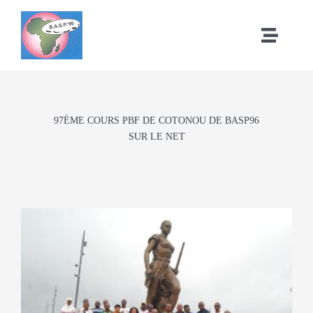
Passer
au
Toggle
contenu
Naviga
Accueil
A Propos de BASP’96
97ÈME COURS PBF DE COTONOU DE BASP96
SUR LE NET
Nos activités
Notre réseau
Nos réalisations
Nous rejoindre